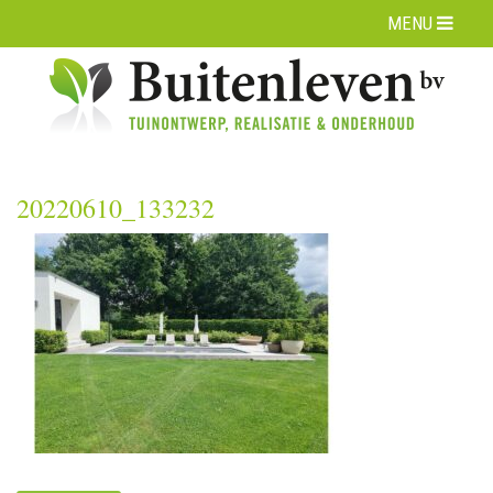
MENU
20220610_133232